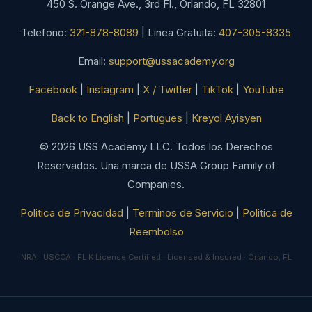
450 S. Orange Ave., 3rd Fl., Orlando, FL 32801
Telefono:
321-878-8089
| Linea Gratuita:
407-305-8335
Email:
support@ussacademy.org
Facebook
|
Instagram
|
X / Twitter
|
TikTok
|
YouTube
Back to English
|
Portugues
|
Kreyol Ayisyen
© 2026 USS Academy LLC. Todos los Derechos
Reservados. Una marca de USSA Group Family of
Companies.
Politica de Privacidad
|
Terminos de Servicio
|
Politica de
Reembolso
NRA · USCCA · FL K License Certified · Licensed & Insured · Orlando, FL