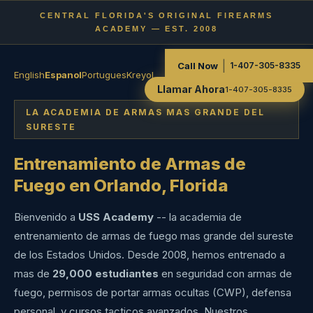
CENTRAL FLORIDA'S ORIGINAL FIREARMS
ACADEMY — EST. 2008
|
Call Now
1-407-305-8335
English
Espanol
Portugues
Kreyol
Llamar Ahora
1-407-305-8335
LA ACADEMIA DE ARMAS MAS GRANDE DEL
SURESTE
Entrenamiento de Armas de
Fuego en Orlando, Florida
Bienvenido a
USS Academy
-- la academia de
entrenamiento de armas de fuego mas grande del sureste
de los Estados Unidos. Desde 2008, hemos entrenado a
mas de
29,000 estudiantes
en seguridad con armas de
fuego, permisos de portar armas ocultas (CWP), defensa
personal, y cursos tacticos avanzados. Nuestros