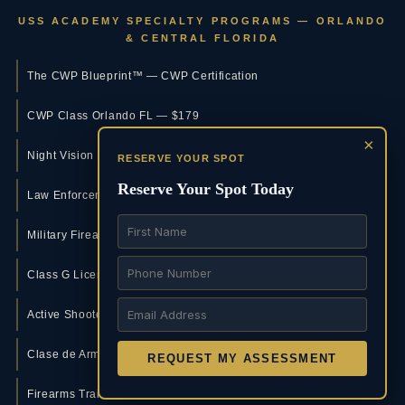
USS ACADEMY SPECIALTY PROGRAMS — ORLANDO
& CENTRAL FLORIDA
The CWP Blueprint™ — CWP Certification
CWP Class Orlando FL — $179
×
Night Vision Training Orlando
RESERVE YOUR SPOT
Reserve Your Spot Today
Law Enforcement Firearms Training
Military Firearms Training Orlando
Class G License Orlando
Active Shooter Training Orlando
Clase de Armas en Español
REQUEST MY ASSESSMENT
Firearms Training Central Florida